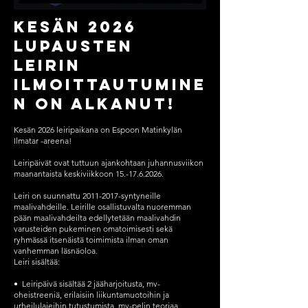
Kesän 2026
Lupausten
leirin
ilmoittautumine
n on alkanut!
Kesän 2026 leiripaikana on Espoon Matinkylän
Ilmatar -areena!
Leiripäivät ovat tuttuun ajankohtaan juhannusviikon
maanantaista keskiviikkoon
15.-17.6.2026
.
Leiri on suunnattu
2011-2017
-syntyneille
maalivahdeille. Leirille osallistuvalta nuoremman
pään maalivahdeilta edellytetään maalivahdin
varusteiden pukeminen omatoimisesti sekä
ryhmässä itsenäistä toimimista ilman oman
vanhemman läsnäoloa.
Leiri sisältää:
•⁠ ⁠Leiripäivä sisältää 2 jääharjoitusta, mv-
oheistreeniä, erilaisiin liikuntamuotoihin ja
urheilulajeihin tutustumista, mv-pelin teoriaa,