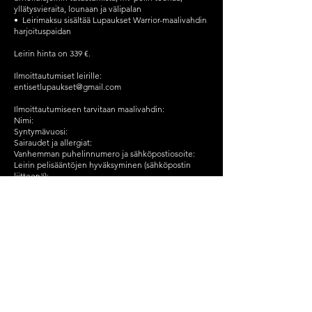
yllätysvieraita, lounaan ja välipalan
•⁠ ⁠⁠Leirimaksu sisältää Lupaukset Warrior-maalivahdin
harjoituspaidan
Leirin hinta on 339 €.
Ilmoittautumiset leirille:
entisetlupaukset@gmail.com
Ilmoittautumiseen tarvitaan maalivahdin:
Nimi:
Syntymävuosi:
Sairaudet ja allergiat:
Vanhemman puhelinnumero ja sähköpostiosoite:
Leirin pelisääntöjen hyväksyminen (sähköpostin
liitteenä):
Harjoituspaidan koko, Joku seuraavista
vaihtoehdoista: Goalie S, Goalie M, Goalie L tai
Goalie XL
HUOM. Leiri täytetään ilmoittautumisten
saapumisjärjestyksessä. Kaikki ilmoittautumiset
kuitataan sähköpostitse, mutta suuren määrän
johdosta kuittaamisessa saattaa kestää 7 arkipäivää.
Tervetuloa mukaan kesän kuumimmalle
maalivahtileirille!