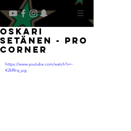
Oskari
Setänen - Pro
Corner
https://www.youtube.com/watch?v=-
K2kRlrq_pg
Oskari Setänen pelaa toista kautta 
Turun Palloseuran selkeänä 
ykkösmaalivahtina.Setänen löi itsensä 