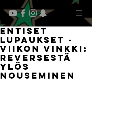
Entiset
lupaukset -
Viikon vinkki:
Reversestä
ylös
nouseminen
Kuten viime viikon vinkissä ja 
nettisivuartikkelissamme kävimme läpi, 
reverse VH –tolppapelitekniikka on 
maalivahdille edullinen ja 
kokonaisvaltainen pelitapa 
nykyjääkiekossa pienen kulman 
tilanteisiin lähipelissä. ”Reverse” ei ole 